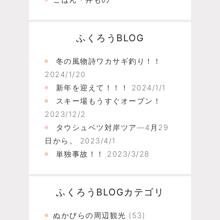
ふくろうBLOG
冬の風物詩ワカサギ釣り！！
2024/1/20
新年を迎えて！！！
2024/1/1
スキー場もうすぐオープン！
2023/12/2
タウシュベツ対岸ツア―4月29
日から。
2023/4/1
単独事故！！
2023/3/28
ふくろうBLOGカテゴリ
ぬかびらの周辺観光
(53)