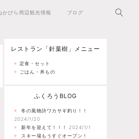
ぬかびら周辺観光情報
ブログ
レストラン「針葉樹」メニュー
home/users/0/morinofukurou/web/top/_sys/wp-con
定食・セット
ごはん・丼もの
ふくろうBLOG
冬の風物詩ワカサギ釣り！！
2024/1/20
新年を迎えて！！！
2024/1/1
スキー場もうすぐオープン！