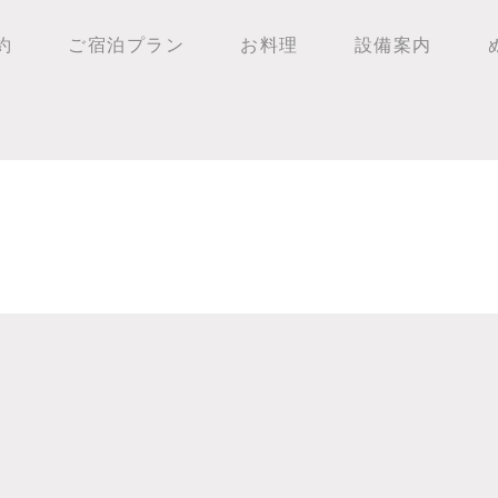
約
ご宿泊プラン
お料理
設備案内
an array or an object that implements Countable in
/