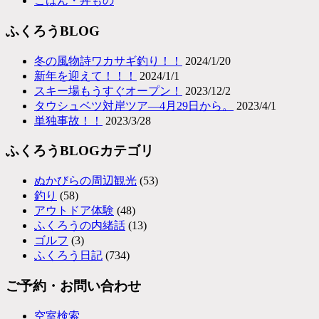
ごはん・丼もの
ふくろうBLOG
冬の風物詩ワカサギ釣り！！
2024/1/20
新年を迎えて！！！
2024/1/1
スキー場もうすぐオープン！
2023/12/2
タウシュベツ対岸ツア―4月29日から。
2023/4/1
単独事故！！
2023/3/28
ふくろうBLOGカテゴリ
ぬかびらの周辺観光
(53)
釣り
(58)
アウトドア体験
(48)
ふくろうの内緒話
(13)
ゴルフ
(3)
ふくろう日記
(734)
ご予約・お問い合わせ
空室検索