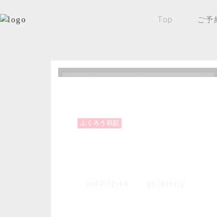
Top
ご予
Top
森のふくろうブログ
ふくろう日記
ふくろう日記
ぬかびら周辺の様子
2017/12/14
2018/11/2