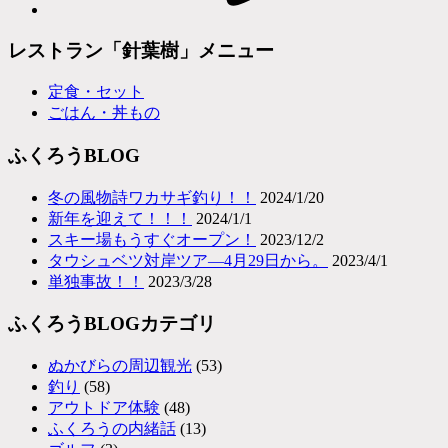
レストラン「針葉樹」メニュー
定食・セット
ごはん・丼もの
ふくろうBLOG
冬の風物詩ワカサギ釣り！！
2024/1/20
新年を迎えて！！！
2024/1/1
スキー場もうすぐオープン！
2023/12/2
タウシュベツ対岸ツア―4月29日から。
2023/4/1
単独事故！！
2023/3/28
ふくろうBLOGカテゴリ
ぬかびらの周辺観光
(53)
釣り
(58)
アウトドア体験
(48)
ふくろうの内緒話
(13)