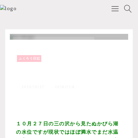
ふくろう日記
Top
森のふくろうブログ
ふくろう日記
ぬかびら湖の現状！
2013/10/27
2018/11/8
１０月２７日の三の沢から見たぬかびら湖
の水位ですが現状ではほぼ満水でまだ水温