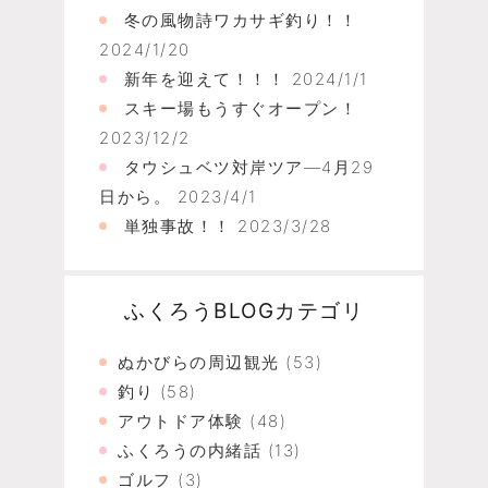
冬の風物詩ワカサギ釣り！！
2024/1/20
新年を迎えて！！！
2024/1/1
スキー場もうすぐオープン！
2023/12/2
タウシュベツ対岸ツア―4月29
日から。
2023/4/1
単独事故！！
2023/3/28
ふくろうBLOGカテゴリ
ぬかびらの周辺観光
(53)
釣り
(58)
アウトドア体験
(48)
ふくろうの内緒話
(13)
ゴルフ
(3)