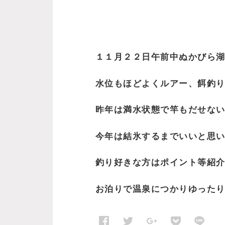
１１月２２日午前中ぬかびら
水位もほどよくルアー、餌釣
昨年は満水状態で竿もだせな
今年は結氷するまでいいと思
釣り好きな方はポイント等紹
お泊りで温泉につかりゆった