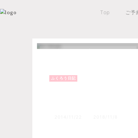
Top
ご予
Top
森のふくろうブログ
ふくろう日記
ふくろう日記
ぬかびら湖の釣り情
2014/11/22
2018/11/8