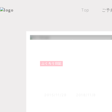
Top
ご予
Top
森のふくろうブログ
ふくろう日記
ふくろう日記
ぬかびら源泉郷スキ
2015/11/29
2018/11/8