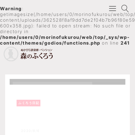
Warning
:
getimagesize(/home/users/0/morinofukurou/web/top
content/uploads/362528f8af9dd7de2f04b7b96f80e59
600x358.jpg): failed to open stream: No such file or
directory in
/home/users/0/morinofukurou/web/top/_sys/wp-
content/themes/godios/functions.php
on line
241
ふくろう日記
Top
森のふくろうブログ
ふくろう日記
タウシュベツの様子！！
2020/8/6