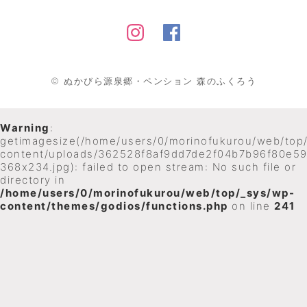
©
ぬかびら源泉郷・ペンション 森のふくろう
Warning
:
getimagesize(/home/users/0/morinofukurou/web/top
content/uploads/362528f8af9dd7de2f04b7b96f80e59
368x234.jpg): failed to open stream: No such file or
directory in
/home/users/0/morinofukurou/web/top/_sys/wp-
content/themes/godios/functions.php
on line
241