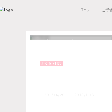
Top
ご予
Top
森のふくろうブログ
ふくろう日記
ふくろう日記
タウシュベツ川橋梁
2015/4/29
2018/11/8