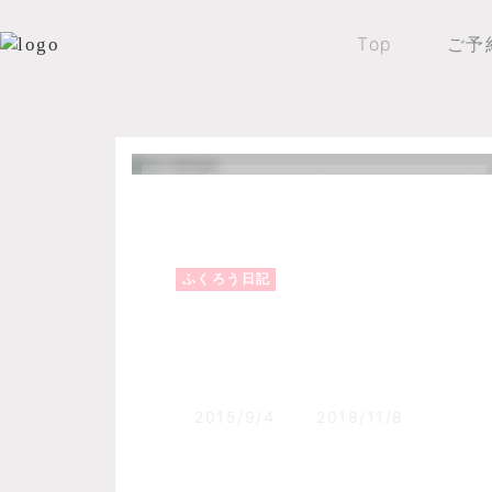
Top
ご予
Top
森のふくろうブログ
ふくろう日記
ふくろう日記
タウシュベツ川橋梁
2015/9/4
2018/11/8