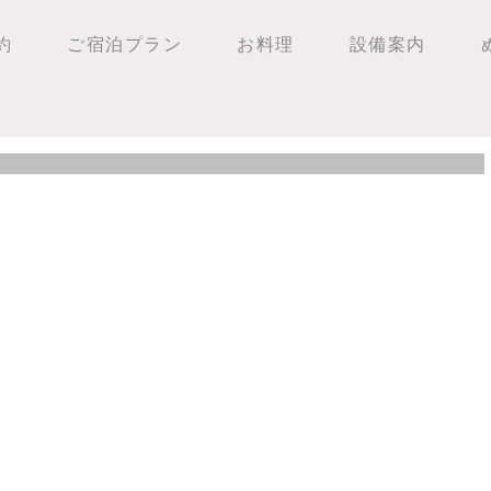
約
ご宿泊プラン
お料理
設備案内
、石狩岳、ユニ石狩岳林道