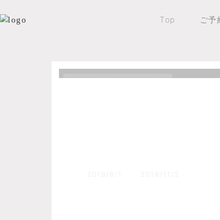
Top
ご予
Top
森のふくろうブログ
ニペソツ山、音更山
開通！！
2018/8/1
2018/11/2