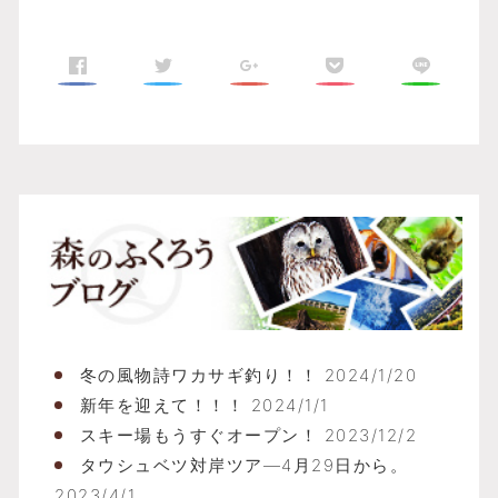
ふ
冬の風物詩ワカサギ釣り！！
2024/1/20
新年を迎えて！！！
2024/1/1
スキー場もうすぐオープン！
2023/12/2
タウシュベツ対岸ツア―4月29日から。
2023/4/1