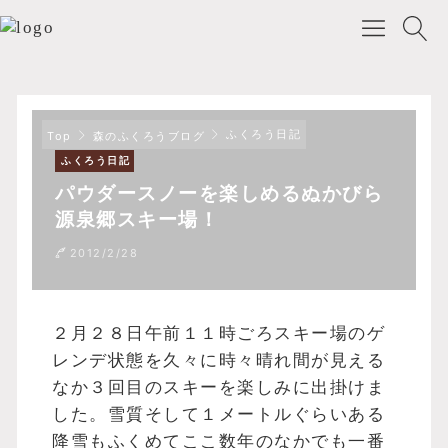
ふくろう日記
Top
森のふくろうブログ
ふくろう日記
パウダースノーを楽しめるぬかびら
源泉郷スキー場！
2012/2/28
２月２８日午前１１時ごろスキー場のゲ
レンデ状態を久々に時々晴れ間が見える
なか３回目のスキーを楽しみに出掛けま
した。雪質そして１メートルぐらいある
降雪もふくめてここ数年のなかでも一番