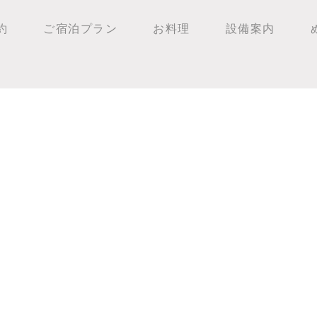
約
ご宿泊プラン
お料理
設備案内
！