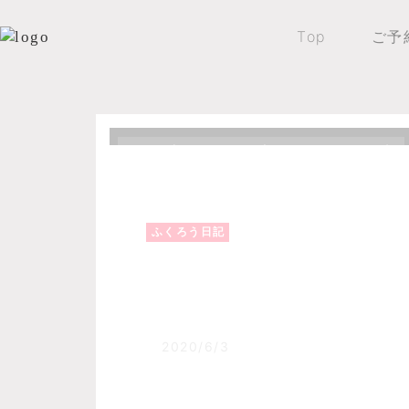
Top
ご予
Top
森のふくろうブログ
ふくろう日記
ふくろう日記
レストラン針葉樹７
2020/6/3