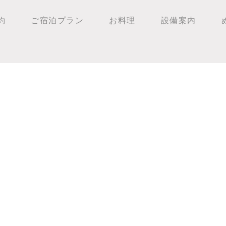
約
ご宿泊プラン
お料理
設備案内
チ橋！！