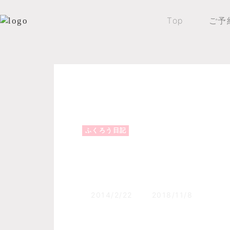
Top
ご予
Top
森のふくろうブログ
ふくろう日記
ふくろう日記
ワカサギ釣り、アー
2014/2/22
2018/11/8