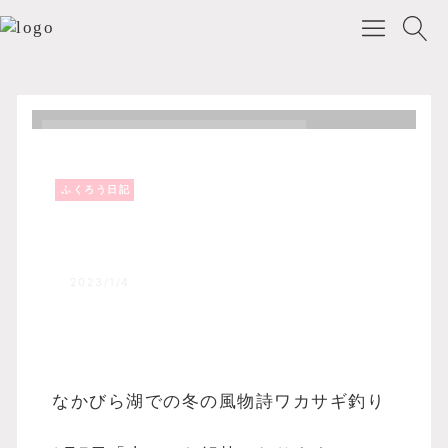
ふくろう日記
Top
森のふくろうブログ
ふくろう日記
ワカサギ釣り解禁( ´艸｀)
2023/1/4
なかびら湖での冬の風物詩ワカサギ釣り