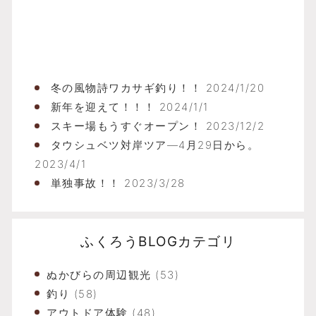
ふ
冬の風物詩ワカサギ釣り！！
2024/1/20
新年を迎えて！！！
2024/1/1
スキー場もうすぐオープン！
2023/12/2
タウシュベツ対岸ツア―4月29日から。
2023/4/1
単独事故！！
2023/3/28
ふくろうBLOGカテゴリ
ぬかびらの周辺観光
(53)
釣り
(58)
アウトドア体験
(48)