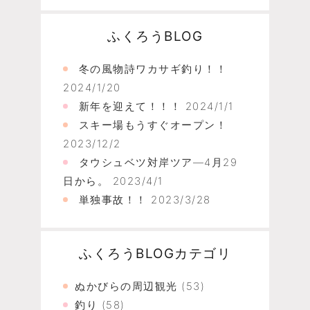
ふくろうBLOG
冬の風物詩ワカサギ釣り！！
2024/1/20
新年を迎えて！！！
2024/1/1
スキー場もうすぐオープン！
2023/12/2
タウシュベツ対岸ツア―4月29
日から。
2023/4/1
単独事故！！
2023/3/28
ふくろうBLOGカテゴリ
ぬかびらの周辺観光
(53)
釣り
(58)