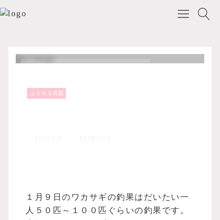
ふくろう日記
Top
森のふくろうブログ
ふくろう日記
今年のワカサギの型はすこし大き
め！！
2010/1/9
2018/11/8
１月９日のワカサギの釣果はだいたい一
人５０匹～１００匹ぐらいの釣果です。