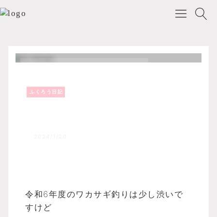
ふくろう日記
Top
森のふくろうブログ
ふくろう日記
冬の風物詩ワカサギ釣り！！
2024/1/20
令和6年度のワカサギ釣りは少し渋いで
すけど