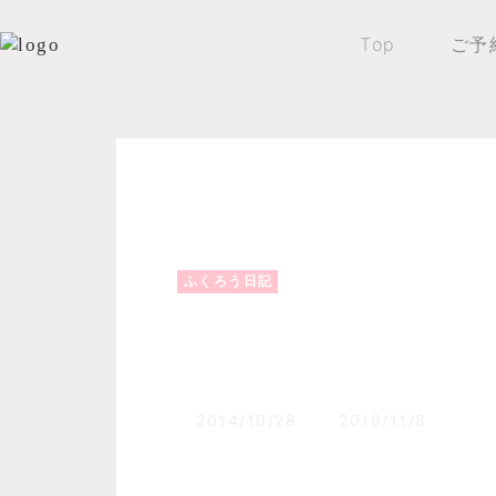
Top
ご予
Top
森のふくろうブログ
ふくろう日記
ふくろう日記
初雪！！
2014/10/28
2018/11/8