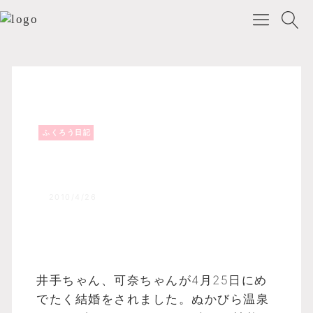
ふくろう日記
Top
森のふくろうブログ
ふくろう日記
森のふくろうスタッフ井手ちゃん、
可奈ちゃんおめでとう!!
2010/4/26
井手ちゃん、可奈ちゃんが4月25日にめ
でたく結婚をされました。ぬかびら温泉