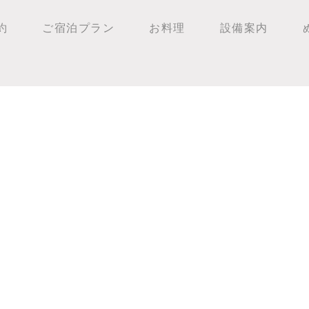
約
ご宿泊プラン
お料理
設備案内
の群生見頃！！