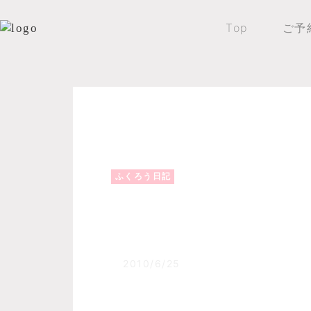
Top
ご予
Top
森のふくろうブログ
ふくろう日記
ふくろう日記
渓流釣りとルピナス
2010/6/25