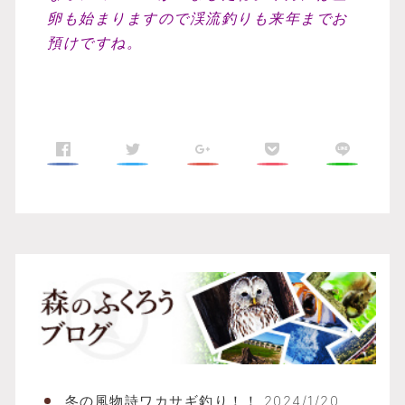
卵も始まりますので渓流釣りも来年までお
預けですね。
ふ
冬の風物詩ワカサギ釣り！！
2024/1/20