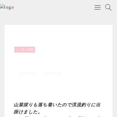
ふくろう日記
Top
森のふくろうブログ
ふくろう日記
渓流釣り！！
2015/5/30
2018/11/8
山菜採りも落ち着いたので渓流釣りに出
掛けました。