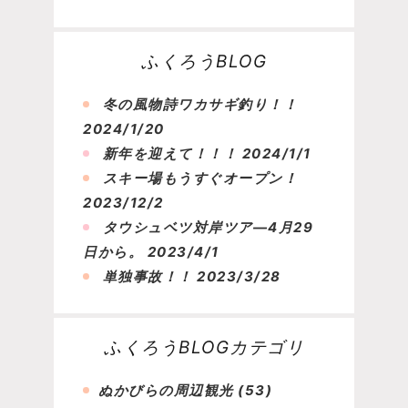
ふくろうBLOG
冬の風物詩ワカサギ釣り！！
2024/1/20
新年を迎えて！！！
2024/1/1
スキー場もうすぐオープン！
2023/12/2
タウシュベツ対岸ツア―4月29
日から。
2023/4/1
単独事故！！
2023/3/28
ふくろうBLOGカテゴリ
ぬかびらの周辺観光
(53)