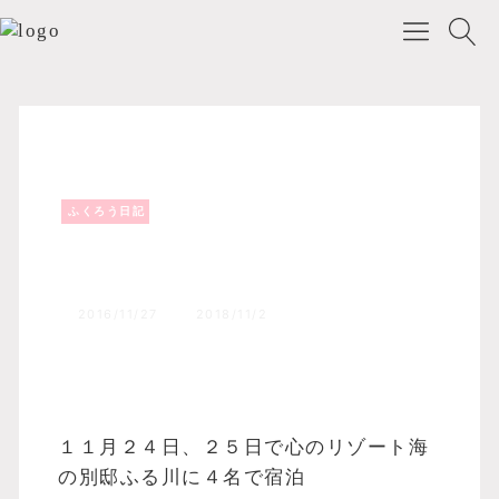
ふくろう日記
Top
森のふくろうブログ
ふくろう日記
研修！！
2016/11/27
2018/11/2
１１月２４日、２５日で心のリゾート海
の別邸ふる川に４名で宿泊