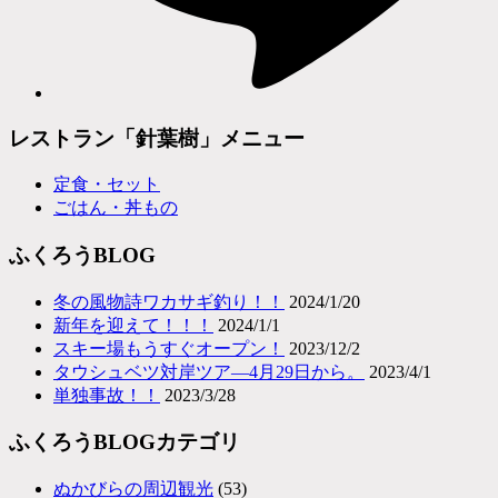
レストラン「針葉樹」メニュー
定食・セット
ごはん・丼もの
ふくろうBLOG
冬の風物詩ワカサギ釣り！！
2024/1/20
新年を迎えて！！！
2024/1/1
スキー場もうすぐオープン！
2023/12/2
タウシュベツ対岸ツア―4月29日から。
2023/4/1
単独事故！！
2023/3/28
ふくろうBLOGカテゴリ
ぬかびらの周辺観光
(53)