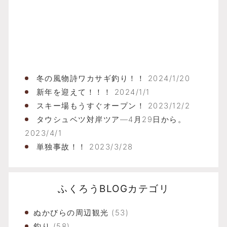
ふ
冬の風物詩ワカサギ釣り！！
2024/1/20
新年を迎えて！！！
2024/1/1
スキー場もうすぐオープン！
2023/12/2
タウシュベツ対岸ツア―4月29日から。
2023/4/1
単独事故！！
2023/3/28
ふくろうBLOGカテゴリ
ぬかびらの周辺観光
(53)
釣り
(58)