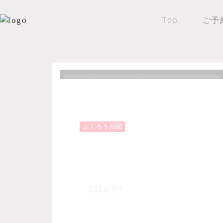
Top
ご予
Top
森のふくろうブログ
ふくろう日記
ふくろう日記
謹賀新年。
2023/1/1