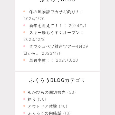
冬の風物詩ワカサギ釣り！！
2024/1/20
新年を迎えて！！！
2024/1/1
スキー場もうすぐオープン！
2023/12/2
タウシュベツ対岸ツア―4月29
日から。
2023/4/1
単独事故！！
2023/3/28
ふくろうBLOGカテゴリ
ぬかびらの周辺観光
(53)
釣り
(58)
アウトドア体験
(48)
ふくろうの内緒話
(13)