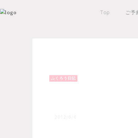
Top
ご予
Top
森のふくろうブログ
ふくろう日記
ふくろう日記
音更川本流インレッ
2012/6/6