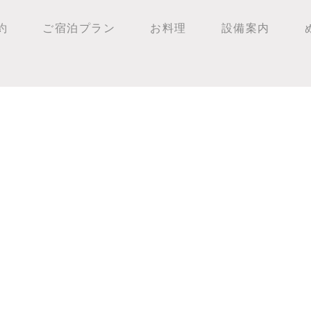
約
ご宿泊プラン
お料理
設備案内
ト今時期いいですよ！！