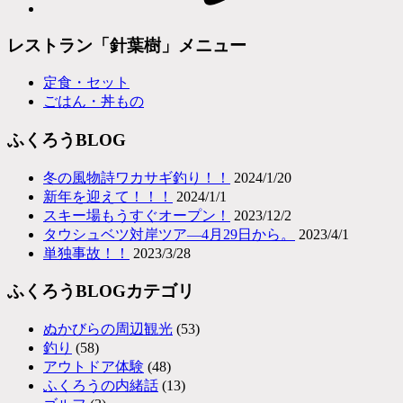
レストラン「針葉樹」メニュー
定食・セット
ごはん・丼もの
ふくろうBLOG
冬の風物詩ワカサギ釣り！！
2024/1/20
新年を迎えて！！！
2024/1/1
スキー場もうすぐオープン！
2023/12/2
タウシュベツ対岸ツア―4月29日から。
2023/4/1
単独事故！！
2023/3/28
ふくろうBLOGカテゴリ
ぬかびらの周辺観光
(53)
釣り
(58)
アウトドア体験
(48)
ふくろうの内緒話
(13)