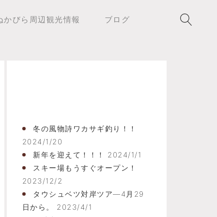
ぬかびら周辺観光情報
ブログ
ふくろうBL
冬の風物詩ワカサギ釣り！！
2024/1/20
新年を迎えて！！！
2024/1/1
スキー場もうすぐオープン！
2023/12/2
タウシュベツ対岸ツア―4月29
日から。
2023/4/1