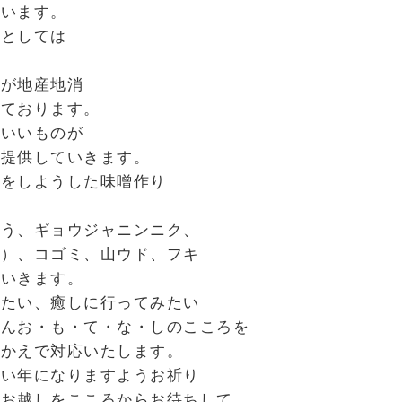
ざいます。
らとしては
すが地産地消
っております。
もいいものが
ら提供していきます。
）をしようした味噌作り
とう、ギョウジャニンニク、
き）、コゴミ、山ウド、フキ
ていきます。
みたい、癒しに行ってみたい
ろんお・も・て・な・しのこころを
むかえで対応いたします。
いい年になりますようお祈り
のお越しをこころからお待ちして