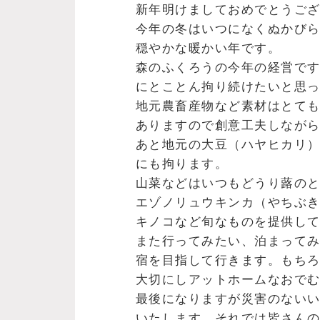
新年明けましておめでとうご
今年の冬はいつになくぬかび
穏やかな暖かい年です。
森のふくろうの今年の経営で
にとことん拘り続けたいと思
地元農畜産物など素材はとて
ありますので創意工夫しなが
あと地元の大豆（ハヤヒカリ
にも拘ります。
山菜などはいつもどうり蕗の
エゾノリュウキンカ（やちぶ
キノコなど旬なものを提供し
また行ってみたい、泊まって
宿を目指して行きます。もち
大切にしアットホームなおで
最後になりますが災害のない
いたします。それでは皆さん