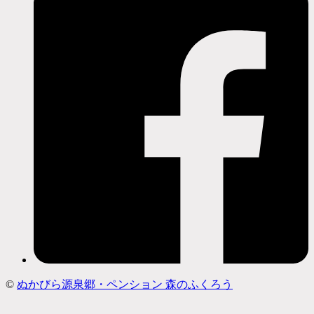
©
ぬかびら源泉郷・ペンション 森のふくろう