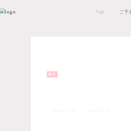
Top
ご予
Top
森のふくろうブログ
釣り
釣り
氷像完成ワカサギの
2010/1/16
2018/11/8