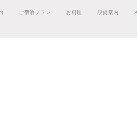
約
ご宿泊プラン
お料理
設備案内
釣果まずまず！！