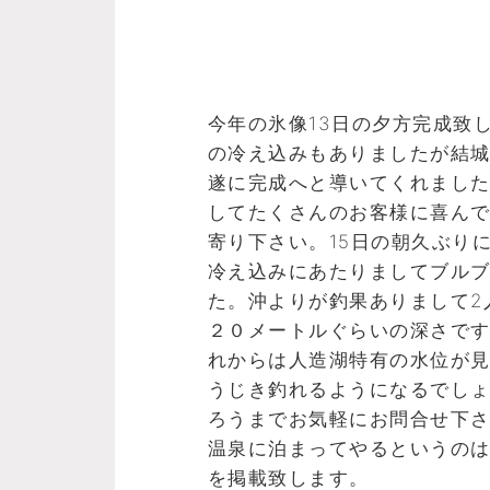
今年の氷像13日の夕方完成致
の冷え込みもありましたが結
遂に完成へと導いてくれまし
してたくさんのお客様に喜ん
寄り下さい。15日の朝久ぶり
冷え込みにあたりましてブル
た。沖よりが釣果ありまして2
２０メートルぐらいの深さで
れからは人造湖特有の水位が
うじき釣れるようになるでし
ろうまでお気軽にお問合せ下
温泉に泊まってやるというの
を掲載致します。