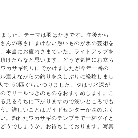
しました。テーマは羽ばたきです。午後から
城さんの寒さにまけない熱いものが氷の芸術を
た。本当にお疲れさまでいた。ライトアップを
で頂けたらなと思います。どうぞ気軽にお立ち
にワカサギ釣りにでかけましたが今年一番の
ブル震えながらの釣りを久しぶりに経験しまし
人で150匹ぐらいつりました。やはり水深が
すのでリールつきのものをおすすめします。こ
見る見るうちに下がりますので浅いところでも
ょう。詳しいことはガイドセンターか森のふく
さい。釣れたワカサギのテンプラで一杯グイと
はどうでしょうか。お待ちしております。写真