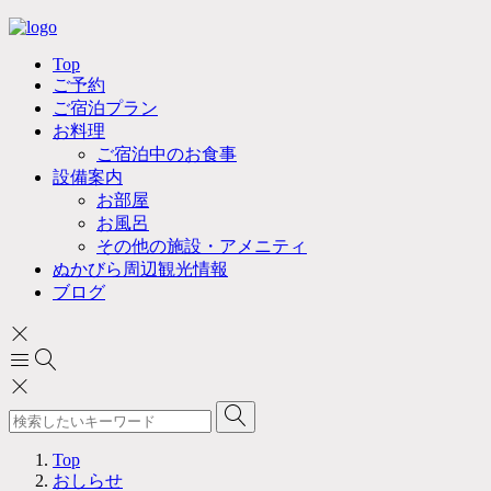
Top
ご予約
ご宿泊プラン
お料理
ご宿泊中のお食事
設備案内
お部屋
お風呂
その他の施設・アメニティ
ぬかびら周辺観光情報
ブログ
Top
おしらせ