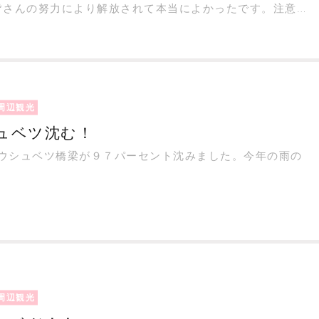
皆さんの努力により解放されて本当によかったです。注意
ますので注意してください。
周辺観光
ュベツ沈む！
日タウシュベツ橋梁が９７パーセント沈みました。今年の雨の
。
周辺観光