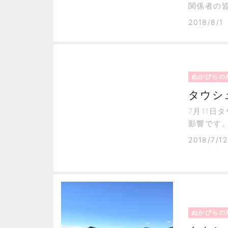
関係者の
点があり
2018/8/1
ぬかびらの
タウシ
7月11
影響です
2018/7/12
ぬかびらの