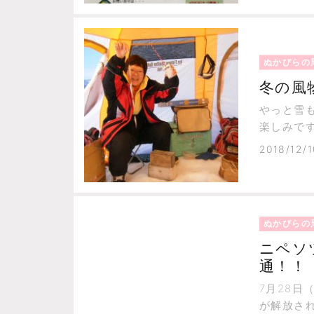
ぬかびらの
冬の風
やっと雪
楽しみで
2018/12/1
ぬかびらの
ニペソ
通！！
7月28
が解放され