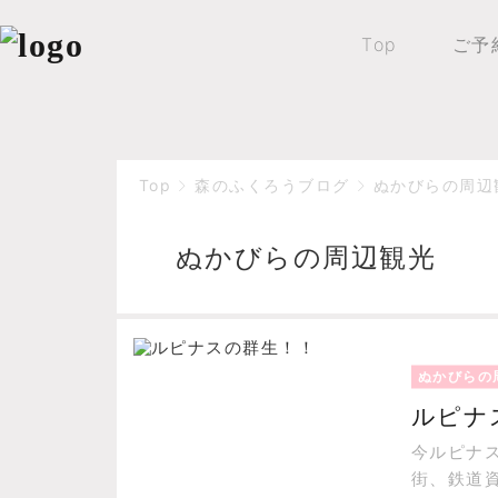
Top
ご予
Top
森のふくろうブログ
ぬかびらの周辺
ぬかびらの周辺観光
ぬかびらの
ルピナ
今ルピナ
街、鉄道