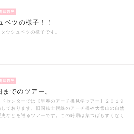
周辺観光
ュベツの様子！！
のタウシュベツの様子です。
9
周辺観光
6日までのツアー。
イドセンターでは【早春のアーチ橋見学ツアー】２０１９
施しております。旧国鉄士幌線のアーチ橋や大雪山の自然
歴史などを巡るツアーです。この時期は葉つぱもすくなく
ものもないのでおおむね全景を見ることができますのでイ
6
オススメです。