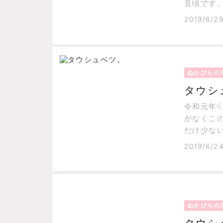
見頃です
2019/6/2
ぬかびらの
タウシ
令和元年
がなくこ
だけ少な
ですから
2019/6/2
ぬかびらの