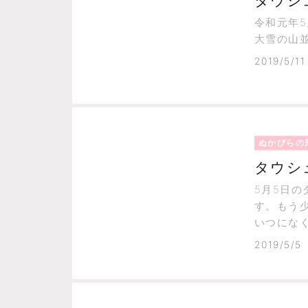
タウシ
令和元年
大雪の山
2019/5/11
ぬかびらの
タウシ
5月5日
す。もう
いつにな
す。あり
2019/5/5