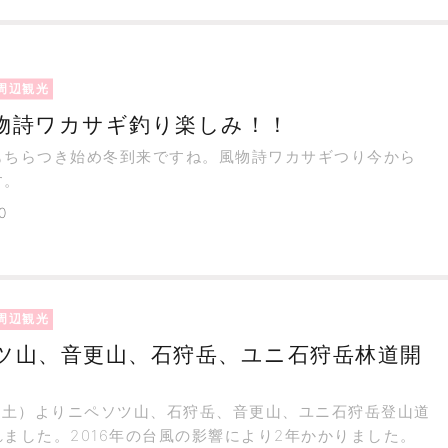
周辺観光
物詩ワカサギ釣り楽しみ！！
もちらつき始め冬到来ですね。風物詩ワカサギつり今から
す。
0
周辺観光
ツ山、音更山、石狩岳、ユニ石狩岳林道開
日（土）よりニペソツ山、石狩岳、音更山、ユニ石狩岳登山道
ました。2016年の台風の影響により2年かかりました。