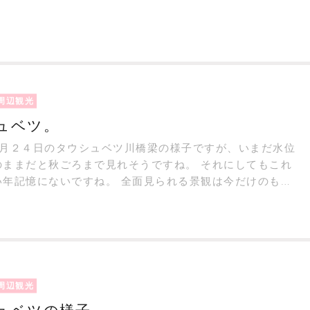
。
9
周辺観光
ュベツ。
6月２４日のタウシュベツ川橋梁の様子ですが、いまだ水位
のままだと秋ごろまで見れそうですね。 それにしてもこれ
い年記憶にないですね。 全面見られる景観は今だけのもの
それはそれとしていいものです。
4
周辺観光