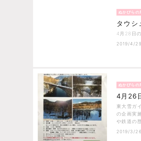
ぬかびらの
タウシ
4月28日
2019/4/2
ぬかびらの
4月2
東大雪ガ
の企画実
や鉄道の
さえ切る
2019/3/2
チオシの