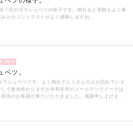
ュベツの様子。
5月11日のタウシュベツの様子です。晴れると景観もよく東
並みとのコントラストがよく感動しますね。
周辺観光
ュベツ。
のタウシュベツです。よく晴れてたくさんの人が訪れていま
少しで連休終わりますが令和元年のゴールデンウイークは
く宿泊のお客様が来ていただきました。感謝申し上げま
がとうございます。