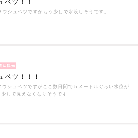
ュベツ！！
のタウシュベツですがもう少しで水没しそうです。
周辺観光
ュベツ！！！
のタウシュベツですがここ数日間で５メートルぐらい水位が
う少しで見えなくなりそうです。