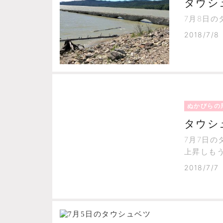
タウシ
7月8日
2018/7/8
ぬかびらの
タウシ
7月7日
上昇しも
2018/7/7